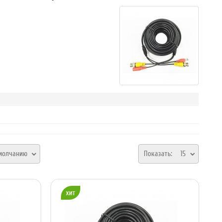
молчанию
Показать:
15
хит