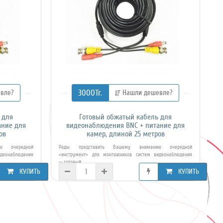
3000Тг.
вле?
Нашли дешевле?
 для
Готовый обжатый кабель для
ание для
видеонаблюдения BNC + питание для
ов
камер, длиной 25 метров
ю очередной
Рады представить Вашему вниманию очередной
деонаблюдения
«инструмент» для монтажников систем видеонаблюдения
— готовый ..
КУПИТЬ
КУПИТЬ