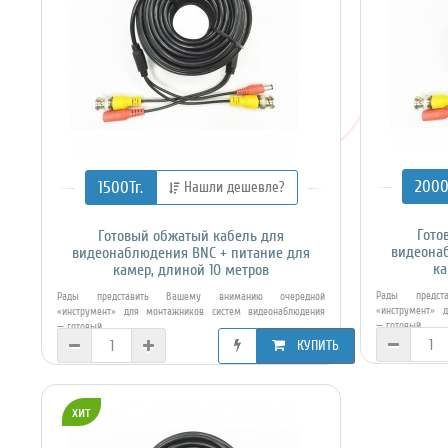
2000
1500Тг.
Нашли дешевле?
Гото
Готовый обжатый кабель для
видеона
видеонаблюдения BNC + питание для
ка
камер, длиной 10 метров
Рады предст
Рады представить Вашему вниманию очередной
«инструмент» 
«инструмент» для монтажников систем видеонаблюдения
— готовый ..
— готовый ..
КУПИТЬ
хит