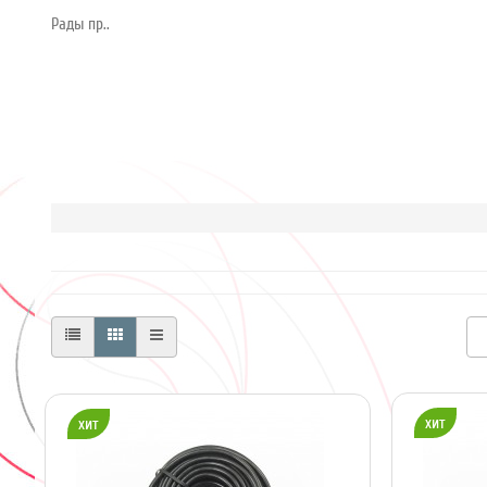
Рады пр..
хит
хит