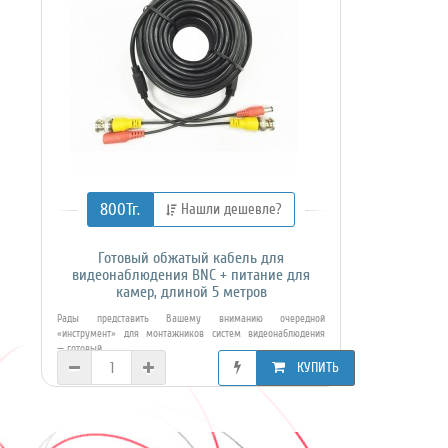
800Тг.
Нашли дешевле?
Готовый обжатый кабель для
видеонаблюдения BNC + питание для
камер, длиной 5 метров
Рады представить Вашему вниманию очередной
«инструмент» для монтажников систем видеонаблюдения
— готовый ..
КУПИТЬ