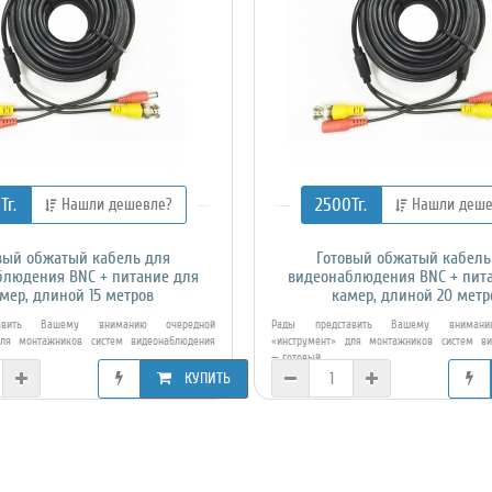
Тг.
2500Тг.
Нашли дешевле?
Нашли деше
вый обжатый кабель для
Готовый обжатый кабель
блюдения BNC + питание для
видеонаблюдения BNC + пит
мер, длиной 15 метров
камер, длиной 20 метр
авить Вашему вниманию очередной
Рады представить Вашему внимани
для монтажников систем видеонаблюдения
«инструмент» для монтажников систем ви
— готовый ..
КУПИТЬ