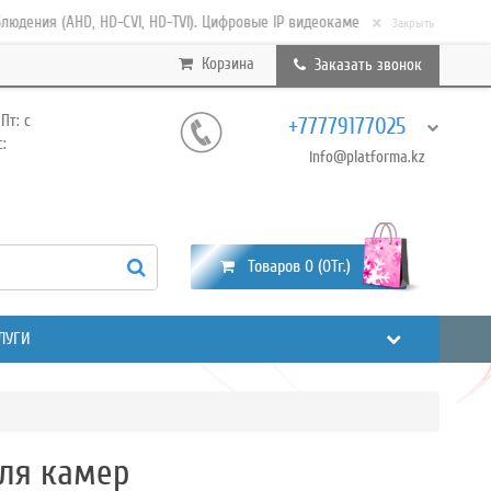
×
D, HD-CVI, HD-TVI). Цифровые IP видеокамеры. Видеорегистраторы HD (AHD
Закрыть
Корзина
Заказать звонок
Пт: с
+77779177025
с:
info@platforma.kz
Товаров 0 (0Тг.)
ЛУГИ
для камер