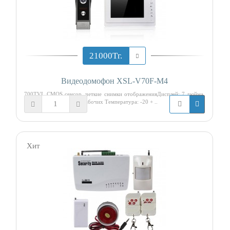
21000Тг.
Видеодомофон XSL-V70F-M4
700TVL CMOS сенсор, четкие снимки отображенияДисплей: 7 дюйма
TFTОткрытый Камера рабочих Температура: -20 + ..
Хит