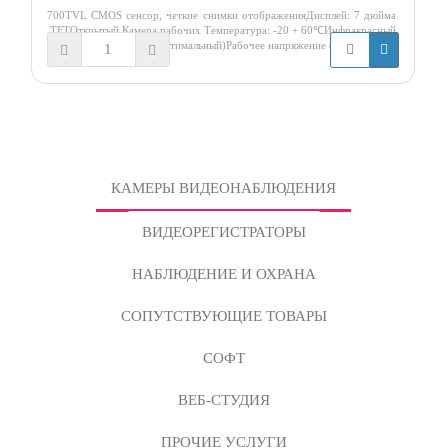
700TVL CMOS сенсор, четкие снимки отображенияДисплей: 7 дюйма
TFTОткрытый Камера рабочих Температура: -20 + 60℃Инфракрасный,
Расстояние: 0.2-1.0 м (оптимальный)Рабочее напряжение (V) -100-240
КАМЕРЫ ВИДЕОНАБЛЮДЕНИЯ
ВИДЕОРЕГИСТРАТОРЫ
НАБЛЮДЕНИЕ И ОХРАНА
СОПУТСТВУЮЩИЕ ТОВАРЫ
СОФТ
ВЕБ-СТУДИЯ
ПРОЧИЕ УСЛУГИ