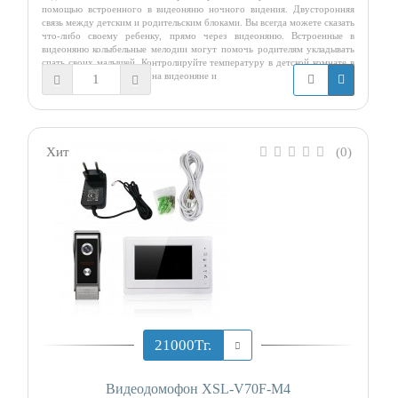
помощью встроенного в видеоняню ночного видения. Двусторонняя
связь между детским и родительским блоками. Вы всегда можете сказать
что-либо своему ребенку, прямо через видеоняню. Встроенные в
видеоняню колыбельные мелодии могут помочь родителям укладывать
спать своих малышей. Контролируйте температуру в детской комнате в
течении всего дня прямо на видеоняне и
Хит
(0)
21000Тг.
Видеодомофон XSL-V70F-M4