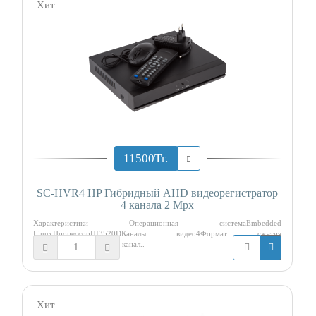
Хит
11500Тг.
SC-HVR4 HP Гибридный AHD видеорегистратор
4 канала 2 Mpx
Характеристики Операционная системаEmbedded
LinuxПроцессорHI3520DКаналы видео4Формат сжатия
видеоH264каналы аудио4 канал..
Хит